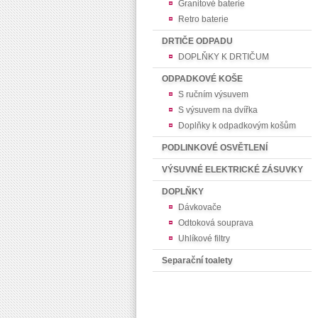
Granitové baterie
Retro baterie
DRTIČE ODPADU
DOPLŇKY K DRTIČUM
ODPADKOVÉ KOŠE
S ručním výsuvem
S výsuvem na dvířka
Doplňky k odpadkovým košům
PODLINKOVÉ OSVĚTLENÍ
VÝSUVNÉ ELEKTRICKÉ ZÁSUVKY
DOPLŇKY
Dávkovače
Odtoková souprava
Uhlíkové filtry
Separační toalety