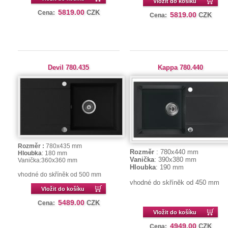
Vložit do košíku
5819.00
CZK
Cena:
5819.00
CZK
Cena:
Devil 780.435
Kappa 780.440
Rozměr :
780x435 mm
Rozměr
: 780x440 mm
Hloubka
: 180 mm
Vanička
: 390x380 mm
Vanička:
360x360 mm
Hloubka
: 190 mm
vhodné do skříněk od 500 mm
vhodné do skříněk od 450 mm
Vložit do košíku
5489.00
CZK
Cena:
Vložit do košíku
4949.00
CZK
Cena: