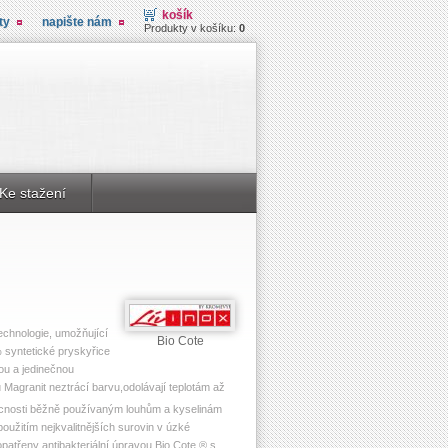
košík
ty
napište nám
Produkty v košíku:
0
Ke stažení
echnologie, umožňující
Bio Cote
 syntetické pryskyřice
ou a jedinečnou
Magranit neztrácí barvu,odolávají teplotám až
ácnosti běžně používaným louhům a kyselinám
užitím nejkvalitnějších surovin v úzké
atřeny antibakteriální úpravou Bio Cote ® s