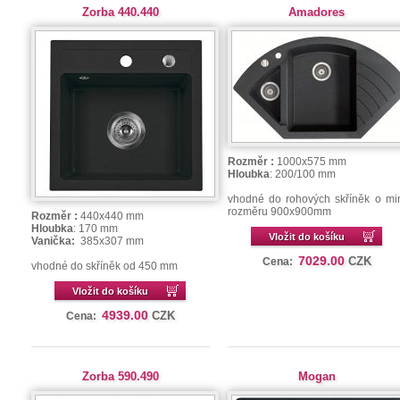
Zorba 440.440
Amadores
Rozměr :
1000x575 mm
Hloubka
: 200/100 mm
vhodné do rohových skříněk o mi
rozměru 900x900mm
Rozměr :
440x440 mm
Hloubka
: 170 mm
Vložit do košíku
Vanička:
385x307 mm
7029.00
CZK
Cena:
vhodné do skříněk od 450 mm
Vložit do košíku
4939.00
CZK
Cena:
Zorba 590.490
Mogan