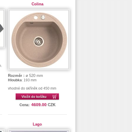
Colina
n.
Rozměr :
ø 520 mm
Hloubka
: 193 mm
vhodné do skříněk od 450 mm
Vložit do košíku
4609.00
CZK
Cena:
Lago