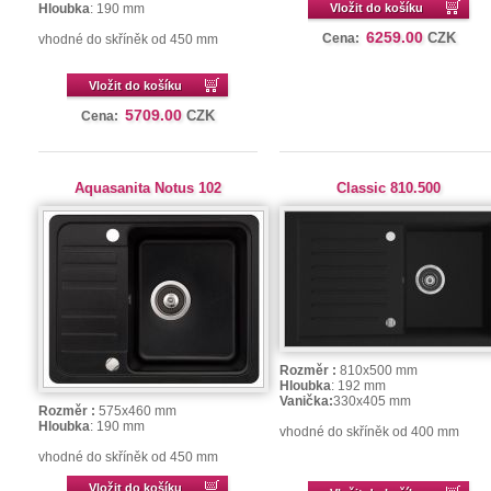
Hloubka
: 190 mm
Vložit do košíku
6259.00
CZK
Cena:
vhodné do skříněk od 450 mm
Vložit do košíku
5709.00
CZK
Cena:
Aquasanita Notus 102
Classic 810.500
Rozměr :
810x500 mm
Hloubka
: 192 mm
Vanička:
330x405 mm
Rozměr :
575x460 mm
Hloubka
: 190 mm
vhodné do skříněk od 400 mm
vhodné do skříněk od 450 mm
Vložit do košíku