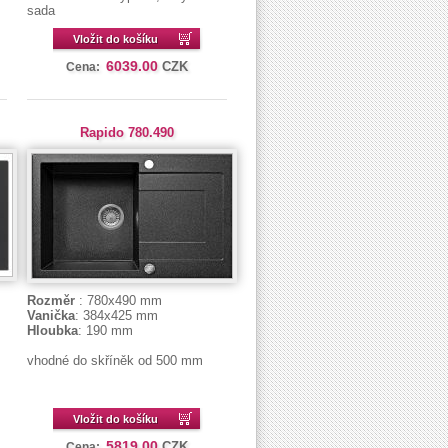
sada
Vložit do košíku
6039.00
CZK
Cena:
Rapido 780.490
Rozměr
: 780x490 mm
Vanička
: 384x425 mm
Hloubka
: 190 mm
vhodné do skříněk od 500 mm
Vložit do košíku
5819.00
CZK
Cena: