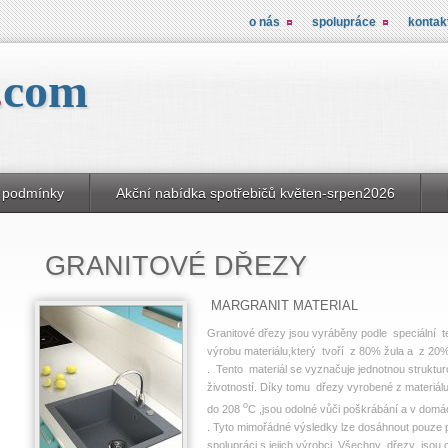
o nás
spolupráce
kontak
.
com
 podmínky
Akční nabídka spotřebičů květen-srpen2026
GRANITOVÉ DŘEZY
MARGRANIT MATERIAL
Granitové dřezy jsou vyráběny podle speciální t
výrobu materiálu,který tvoří z 80% žula a z 20%
.
Tento materiál se vyznačuje jednotnou struktur
životností.
Díky tomu dřezy vyrobené z materiálu 
o
do 208
C ,jsou odolné vůči poškrábání a v dom
.
Tyto mimořádné výsledky lze dosáhnout pouze po
spolupráci s jejich výrobci.
Všechny dřezy jsou op