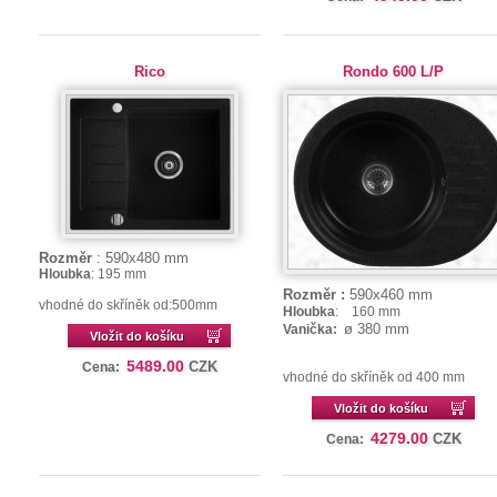
Rico
Rondo 600 L/P
Rozměr
: 590x480
mm
Hloubka
: 195 mm
Rozměr :
590x460 mm
vhodné do skříněk od:500mm
Hloubka
: 160 mm
ø 380 mm
Vanička:
Vložit do košíku
5489.00
CZK
Cena:
vhodné do skříněk od 400 mm
Vložit do košíku
4279.00
CZK
Cena: