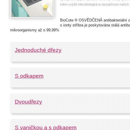
cílem zvýšit mikrobiologickou bezpečnost našich
BioCote
®
OSVĚDČENÁ
antibakteriální 
s ionty stříbra je poskytována stálá antib
mikroorganismy až o 99,99%
Jednoduché dřezy
S odkapem
Dvoudřezy
S vaničkou a s odkapem