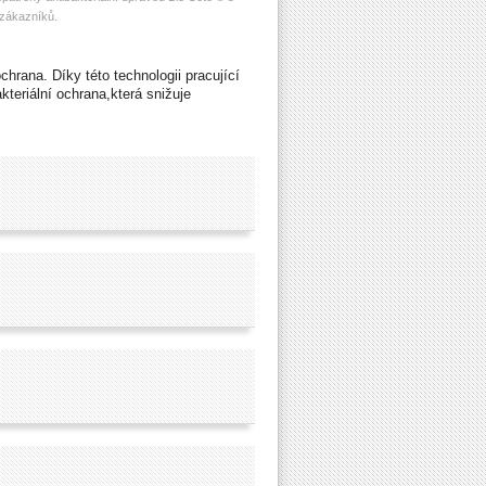
 zákazníků.
ochrana. Díky této technologii pracující
akteriální ochrana,která snižuje