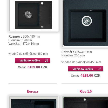
Rozměr :
590x490mm
Hloubka
: 190mm
Vanička:
370x410mm
Rozměr :
465x465 mm
vhodné do skříněk od 450 mm
Hloubka
: 205 mm
Vložit do košíku
vhodné do skříněk od 450 mm
5159.00
CZK
Cena:
Vložit do košíku
4829.00
CZK
Cena:
Europa
Rico 1.0