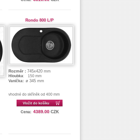
Rondo 800 L/P
Rozměr :
745x420 mm
Hloubka
: 150 mm
ø 345 mm
Vanička:
vhodné do skříněk od 400 mm
Vložit do košíku
4389.00
CZK
Cena: