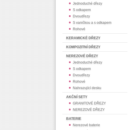
Jednoduché dřezy
S odkapem
Dvoudřezy
S vaničkou a s odkapem
Rohové
KERAMICKÉ DŘEZY
KOMPOZITNÍ DŘEZY
NEREZOVÉ DŘEZY
Jednoduché dřezy
S odkapem
Dvoudřezy
Rohové
Nahrazující desku
AKČNÍ SETY
GRANITOVÉ DŘEZY
NEREZOVÉ DŘEZY
BATERIE
Nerezové baterie