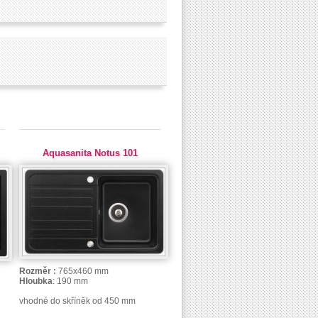
Aquasanita Notus 101
Rozměr :
765x460 mm
Hloubka
: 190 mm
vhodné do skříněk od 450 mm