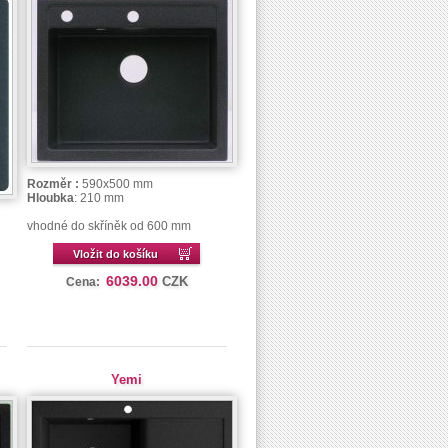
Rozměr :
590x500 mm
Hloubka
: 210 mm
vhodné do skříněk od 600 mm
Vložit do košíku
6039.00
CZK
Cena:
Yemi