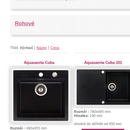
Rohové
Třídit
Výchozí
Název
Cena
Aquasanita Cuba
Aquasanita Cuba 101
Rozměr :
780x495 mm
Hloubka:
190 mm
vhodné do skříněk od 450 mm
Rozměr :
490x455 mm