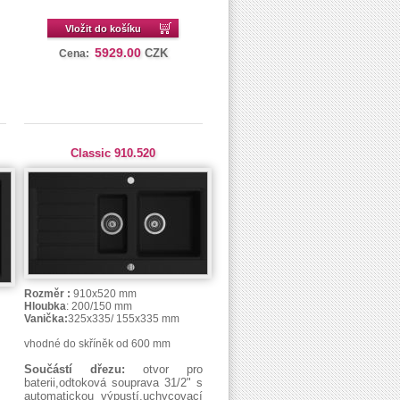
Vložit do košíku
5929.00
CZK
Cena:
Classic 910.520
Rozměr :
910x520 mm
Hloubka
: 200/150 mm
Vanička:
325x335/ 155x335 mm
vhodné do skříněk od 600 mm
Součástí dřezu:
otvor pro
baterii,odtoková souprava 31/2" s
automatickou výpustí,uchycovací