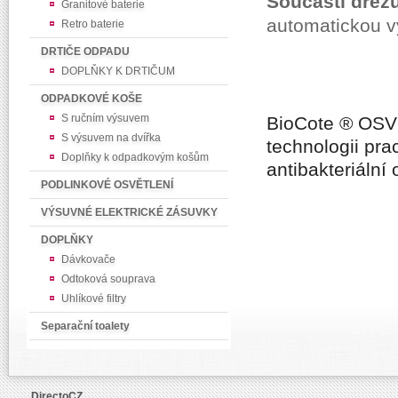
Součástí dřez
Granitové baterie
automatickou v
Retro baterie
DRTIČE ODPADU
DOPLŇKY K DRTIČUM
ODPADKOVÉ KOŠE
S ručním výsuvem
BioCote
®
OSV
S výsuvem na dvířka
technologii prac
Doplňky k odpadkovým košům
antibakteriáln
PODLINKOVÉ OSVĚTLENÍ
VÝSUVNÉ ELEKTRICKÉ ZÁSUVKY
DOPLŇKY
Dávkovače
Odtoková souprava
Uhlíkové filtry
Separační toalety
DirectoCZ