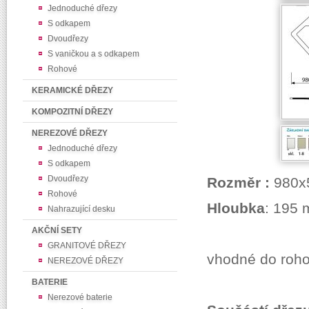
Jednoduché dřezy
S odkapem
Dvoudřezy
S vaničkou a s odkapem
Rohové
KERAMICKÉ DŘEZY
KOMPOZITNÍ DŘEZY
NEREZOVÉ DŘEZY
Jednoduché dřezy
S odkapem
Dvoudřezy
Rozměr :
980
x
Rohové
Hloubka
: 195
Nahrazující desku
AKČNÍ SETY
GRANITOVÉ DŘEZY
vhodné do roh
NEREZOVÉ DŘEZY
BATERIE
Nerezové baterie