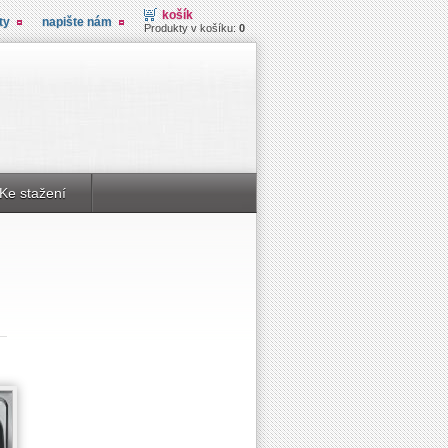
košík
ty
napište nám
Produkty v košíku:
0
Ke stažení