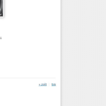
á
« zpět
tisk