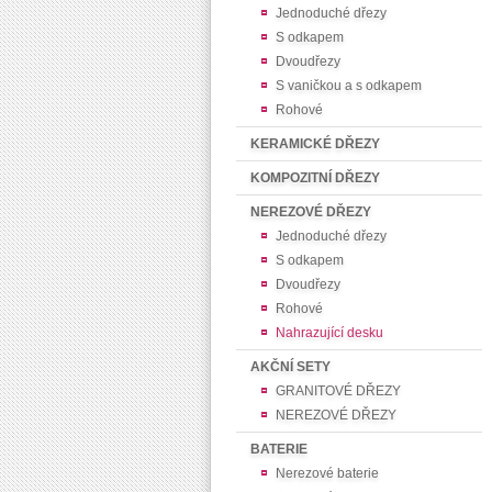
Jednoduché dřezy
S odkapem
Dvoudřezy
S vaničkou a s odkapem
Rohové
KERAMICKÉ DŘEZY
KOMPOZITNÍ DŘEZY
NEREZOVÉ DŘEZY
Jednoduché dřezy
S odkapem
Dvoudřezy
Rohové
Nahrazující desku
AKČNÍ SETY
GRANITOVÉ DŘEZY
NEREZOVÉ DŘEZY
BATERIE
Nerezové baterie