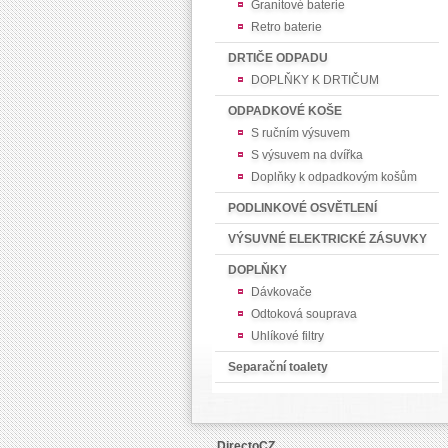
Granitové baterie
Retro baterie
DRTIČE ODPADU
DOPLŇKY K DRTIČUM
ODPADKOVÉ KOŠE
S ručním výsuvem
S výsuvem na dvířka
Doplňky k odpadkovým košům
PODLINKOVÉ OSVĚTLENÍ
VÝSUVNÉ ELEKTRICKÉ ZÁSUVKY
DOPLŇKY
Dávkovače
Odtoková souprava
Uhlíkové filtry
Separační toalety
DirectoCZ