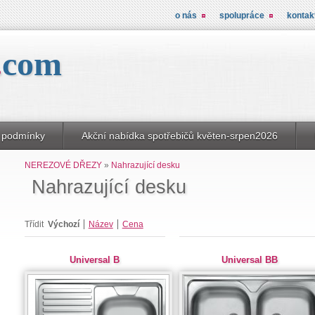
o nás
spolupráce
kontak
.
com
 podmínky
Akční nabídka spotřebičů květen-srpen2026
NEREZOVÉ DŘEZY
»
Nahrazující desku
Nahrazující desku
Třídit
Výchozí
Název
Cena
Universal B
Universal BB