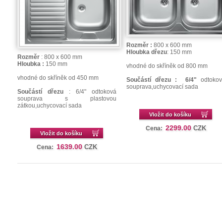
Rozměr :
800 x 600 mm
Hloubka dřezu
: 150 mm
Rozměr
: 800 x 600 mm
Hloubka :
150 mm
vhodné do skříněk od 800 mm
vhodné do skříněk od 450 mm
Součástí dřezu : 6/4"
odtokov
souprava,
uchycovací sada
Součástí dřezu
: 6/4" odtoková
souprava s plastovou
zátkou,uchycovací sada
Vložit do košíku
2299.00
CZK
Cena:
Vložit do košíku
1639.00
CZK
Cena: