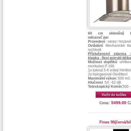
60 cm skleněný k
odsavač par
Provedení
: nerez / tvrzené
Ovládání
: Mechanické tla
rychlosti
Příslušenství zdarma 
klapka , flexi potrubí délk
Možnost doplňků
: uhlíkov
recirkulaci F 160
1x tukový 5-ti vrstvý hliníkový
2x halogenové Osvětlení
Maximální výkon
: 500 m3 
Hlučnost
:54 - 62 dB
Teleskopický Komín
:500 
Vložit do košíku
5499.00
C
Cena:
Fines 90(černá/bí