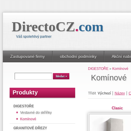
DirectoCZ
.
com
Váš spolehlivý partner
Zastupované firmy
obchodní podmínky
Akční nab
DIGESTOŘE
»
Komínové
Komínové
Produkty
Třídit
Výchozí
Název
C
DIGESTOŘE
Clasic
Vestavné do skříňky
Komínové
GRANITOVÉ DŘEZY