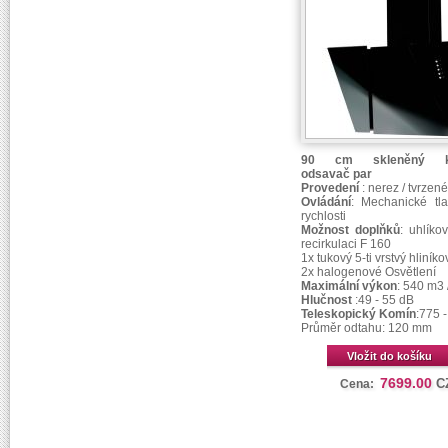
90 cm skleněný k
odsavač par
Provedení
: nerez / tvrzené
Ovládání
: Mechanické tla
rychlosti
Možnost doplňků
: uhlíkov
recirkulaci F 160
1x tukový 5-ti vrstvý hliníkový
2x halogenové Osvětlení
Maximální výkon
: 540 m3 
Hlučnost
:49 - 55 dB
Teleskopický Komín
:775 
Průměr odtahu: 120 mm
Vložit do košíku
7699.00
C
Cena: