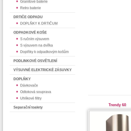
Granitové baterie
Retro baterie
DRTIČE ODPADU
DOPLŇKY K DRTIČUM
ODPADKOVÉ KOŠE
S ručním výsuvem
S výsuvem na dvířka
Doplňky k odpadkovým košům
PODLINKOVÉ OSVĚTLENÍ
VÝSUVNÉ ELEKTRICKÉ ZÁSUVKY
DOPLŇKY
Dávkovače
Odtoková souprava
Uhlíkové filtry
Trendy 60
Separační toalety