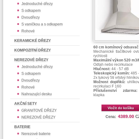
Jednoduché dřezy
S odkapem
Dvoudřezy
S vaničkou a s odkapem
Rohové
KERAMICKÉ DŘEZY
60 cm komínový odsavač
KOMPOZITNÍ DŘEZY
Mechanické tlačítkové ovl
rychlosti
NEREZOVÉ DŘEZY
Maximální výkon 520 m3/
Odtah nebo recirkulace
Jednoduché dřezy
Hlučnost:
44 - 57 dB
Teleskopický komín:
485 
S odkapem
2x tukový 5ti vrtstvý hliníkový
Dvoudřezy
Možnost doplňků:
uhlíkový
recirkulaci F 160
Rohové
Příslušenství zdarma:
Nahrazující desku
klapka
AKČNÍ SETY
Vložit do košíku
GRANITOVÉ DŘEZY
4389.00
C
Cena:
NEREZOVÉ DŘEZY
BATERIE
Nerezové baterie