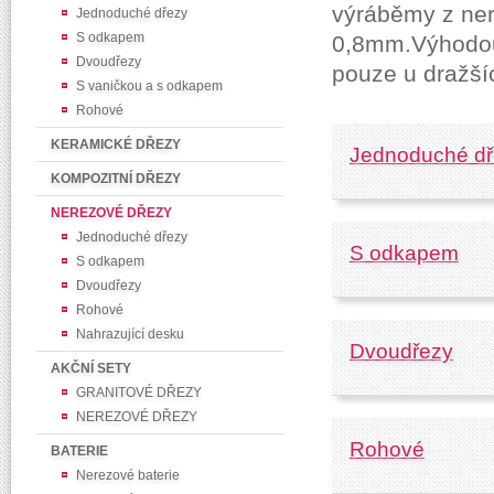
výráběmy z nere
Jednoduché dřezy
S odkapem
0,8mm.
Výhodou
Dvoudřezy
pouze u dražší
S vaničkou a s odkapem
Rohové
KERAMICKÉ DŘEZY
Jednoduché dř
KOMPOZITNÍ DŘEZY
NEREZOVÉ DŘEZY
Jednoduché dřezy
S odkapem
S odkapem
Dvoudřezy
Rohové
Nahrazující desku
Dvoudřezy
AKČNÍ SETY
GRANITOVÉ DŘEZY
NEREZOVÉ DŘEZY
Rohové
BATERIE
Nerezové baterie