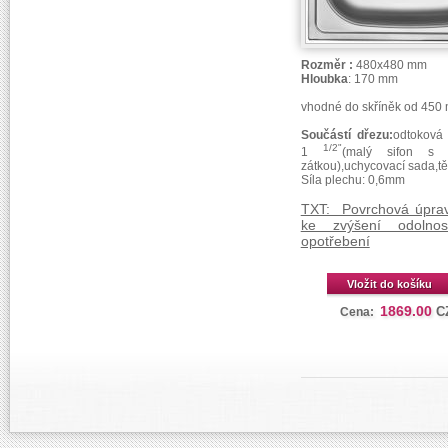
Rozměr :
480x480 mm
Hloubka
: 170 mm
vhodné do skříněk od 450
Součástí dřezu:
odtoková
1/2"
1
(malý sifon s 
zátkou),uchycovací sada,t
Síla plechu:
0,6mm
TXT: Povrchová úpra
ke zvýšení odolnost
opotřebení
Vložit do košíku
1869.00
C
Cena: