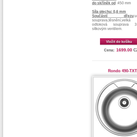
do skříněk od
:450 mm
Síla plechu: 0,6 mm
Součástí dřezu
:
souprava,těsnění,velká
odtoková souprava 3
sítkovým ventilem.
Vložit do košíku
1699.00
C
Cena:
Rondo 490-TX