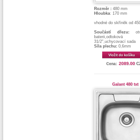
Rozměr :
480 mm
Hloubka
: 170 mm
vhodné do skříněk od 4
Součástí dřezu:
o
baterii,odtoková s
31/2",uchycovací sada
Síla plechu:
0,6mm
Vložit do košíku
2089.00
C
Cena:
Galant 480 txt