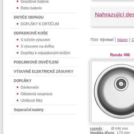
Granitové baterie
Retro baterie
Nahrazující de
DRTIČE ODPADU
DOPLŇKY K DRTIČUM
ODPADKOVÉ KOŠE
S ručním výsuvem
Třídit
Výchozí
Název
C
S výsuvem na dvířka
Doplňky k odpadkovým košům
Rondo 446
PODLINKOVÉ OSVĚTLENÍ
VÝSUVNÉ ELEKTRICKÉ ZÁSUVKY
DOPLŇKY
Dávkovače
Odtoková souprava
Uhlíkové filtry
Separační toalety
rozměr
: Ø 446 mm
hloubka dřezu
: 170 mm