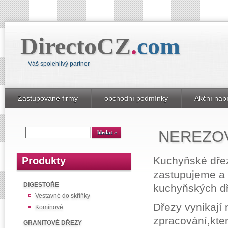
DirectoCZ
.
com
Váš spolehlivý partner
Zastupované firmy
obchodní podmínky
Akční nab
NEREZO
Kuchyňské dře
Produkty
zastupujeme a k
DIGESTOŘE
kuchyňských dř
Vestavné do skříňky
Dřezy vynikají 
Komínové
zpracování,kte
GRANITOVÉ DŘEZY