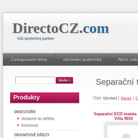
DirectoCZ
.
com
Váš spolehlivý partner
Zastupované firmy
obchodní podmínky
Akční nab
Separační 
Produkty
Třídit
Výchozí
Název
C
DIGESTOŘE
Separační ECO toaleta 
Villa 9010
Vestavné do skříňky
Komínové
GRANITOVÉ DŘEZY