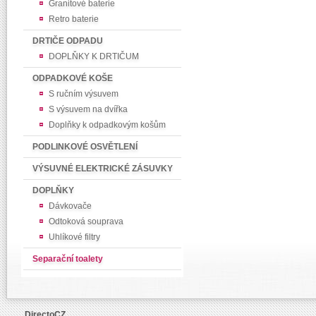
Granitové baterie
Retro baterie
DRTIČE ODPADU
DOPLŇKY K DRTIČUM
ODPADKOVÉ KOŠE
S ručním výsuvem
S výsuvem na dvířka
Doplňky k odpadkovým košům
PODLINKOVÉ OSVĚTLENÍ
VÝSUVNÉ ELEKTRICKÉ ZÁSUVKY
DOPLŇKY
Dávkovače
Odtoková souprava
Uhlíkové filtry
Separační toalety
DirectoCZ