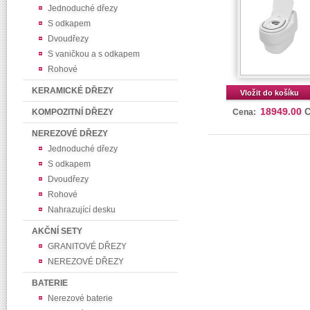
Jednoduché dřezy
S odkapem
Dvoudřezy
S vaničkou a s odkapem
Rohové
KERAMICKÉ DŘEZY
Vložit do košíku
18949.00
KOMPOZITNÍ DŘEZY
Cena:
NEREZOVÉ DŘEZY
Jednoduché dřezy
S odkapem
Dvoudřezy
Rohové
Nahrazující desku
AKČNÍ SETY
GRANITOVÉ DŘEZY
NEREZOVÉ DŘEZY
BATERIE
Nerezové baterie