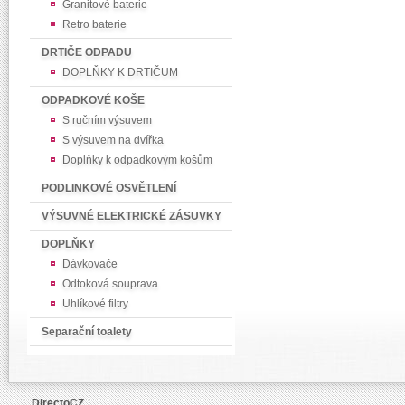
Granitové baterie
Retro baterie
DRTIČE ODPADU
DOPLŇKY K DRTIČUM
ODPADKOVÉ KOŠE
S ručním výsuvem
S výsuvem na dvířka
Doplňky k odpadkovým košům
PODLINKOVÉ OSVĚTLENÍ
VÝSUVNÉ ELEKTRICKÉ ZÁSUVKY
DOPLŇKY
Dávkovače
Odtoková souprava
Uhlíkové filtry
Separační toalety
DirectoCZ