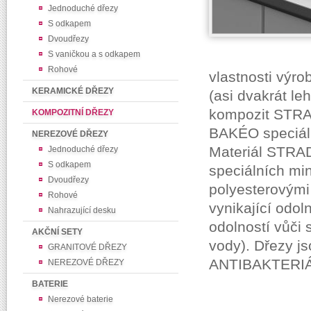
Jednoduché dřezy
S odkapem
Dvoudřezy
S vaničkou a s odkapem
Rohové
vlastnosti výr
KERAMICKÉ DŘEZY
(asi dvakrát le
kompozit STRAD
KOMPOZITNÍ DŘEZY
BAKÉO speciáln
NEREZOVÉ DŘEZY
Materiál STRAD
Jednoduché dřezy
S odkapem
speciálních mi
Dvoudřezy
polyesterovými
Rohové
vynikající odol
Nahrazující desku
odolností vůči
AKČNÍ SETY
vody). Dřezy js
GRANITOVÉ DŘEZY
ANTIBAKTERI
NEREZOVÉ DŘEZY
BATERIE
Nerezové baterie