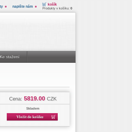
košík
ty
napište nám
Produkty v košíku:
0
Ke stažení
5819.00
Cena:
CZK
Skladem