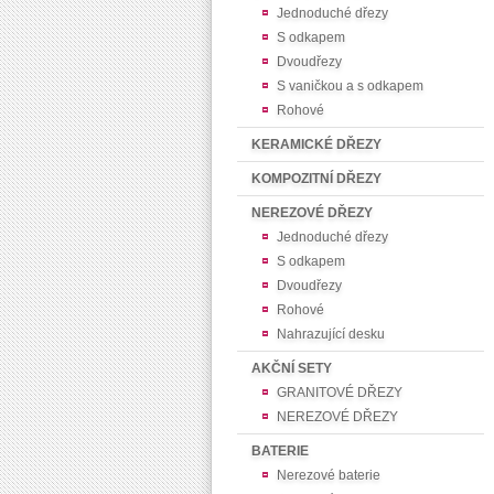
Jednoduché dřezy
S odkapem
Dvoudřezy
S vaničkou a s odkapem
Rohové
KERAMICKÉ DŘEZY
KOMPOZITNÍ DŘEZY
NEREZOVÉ DŘEZY
Jednoduché dřezy
S odkapem
Dvoudřezy
Rohové
Nahrazující desku
AKČNÍ SETY
GRANITOVÉ DŘEZY
NEREZOVÉ DŘEZY
BATERIE
Nerezové baterie