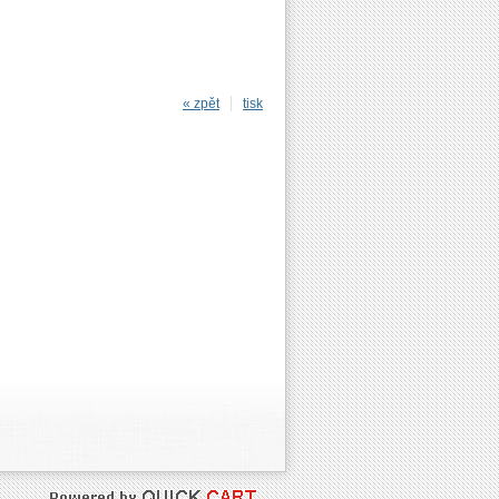
« zpět
tisk