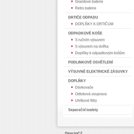
Granitové baterie
Retro baterie
DRTIČE ODPADU
DOPLŇKY K DRTIČUM
ODPADKOVÉ KOŠE
S ručním výsuvem
S výsuvem na dvířka
Doplňky k odpadkovým košům
PODLINKOVÉ OSVĚTLENÍ
VÝSUVNÉ ELEKTRICKÉ ZÁSUVKY
DOPLŇKY
Dávkovače
Odtoková souprava
Uhlíkové filtry
Separační toalety
DirectoCZ