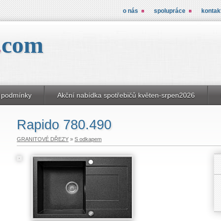
o nás
spolupráce
kontak
.
com
 podmínky
Akční nabídka spotřebičů květen-srpen2026
Rapido 780.490
GRANITOVÉ DŘEZY
»
S odkapem