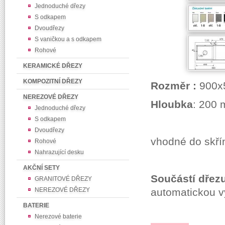
Jednoduché dřezy
S odkapem
Dvoudřezy
S vaničkou a s odkapem
Rohové
KERAMICKÉ DŘEZY
KOMPOZITNÍ DŘEZY
Rozměr :
900x
NEREZOVÉ DŘEZY
Hloubka
: 200
Jednoduché dřezy
S odkapem
Dvoudřezy
vhodné do skř
Rohové
Nahrazující desku
AKČNÍ SETY
Součástí dřez
GRANITOVÉ DŘEZY
NEREZOVÉ DŘEZY
automatickou v
BATERIE
Nerezové baterie