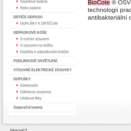
BioCote
®
OS
Granitové baterie
Retro baterie
technologii prac
antibakteriáln
DRTIČE ODPADU
DOPLŇKY K DRTIČUM
ODPADKOVÉ KOŠE
S ručním výsuvem
S výsuvem na dvířka
Doplňky k odpadkovým košům
PODLINKOVÉ OSVĚTLENÍ
VÝSUVNÉ ELEKTRICKÉ ZÁSUVKY
DOPLŇKY
Dávkovače
Odtoková souprava
Uhlíkové filtry
Separační toalety
DirectoCZ