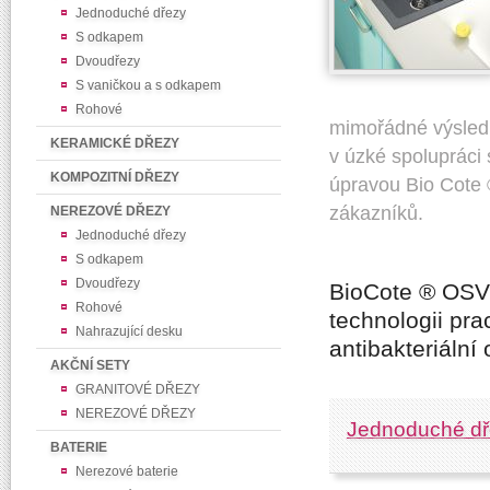
Jednoduché dřezy
S odkapem
Dvoudřezy
S vaničkou a s odkapem
Rohové
mimořádné výsledk
KERAMICKÉ DŘEZY
v úzké spolupráci s
KOMPOZITNÍ DŘEZY
úpravou Bio Cote 
zákazníků.
NEREZOVÉ DŘEZY
Jednoduché dřezy
S odkapem
Dvoudřezy
BioCote
®
OSV
Rohové
technologii prac
Nahrazující desku
antibakteriáln
AKČNÍ SETY
GRANITOVÉ DŘEZY
NEREZOVÉ DŘEZY
Jednoduché dř
BATERIE
Nerezové baterie