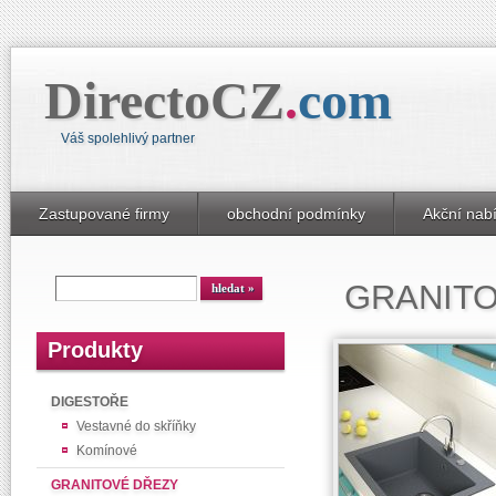
DirectoCZ
.
com
Váš spolehlivý partner
Zastupované firmy
obchodní podmínky
Akční nab
GRANIT
Produkty
DIGESTOŘE
Vestavné do skříňky
Komínové
GRANITOVÉ DŘEZY