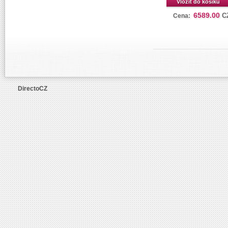
Vložit do košíku
6589.00
C
Cena:
DirectoCZ