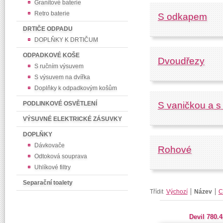
Granitové baterie
Retro baterie
S odkapem
DRTIČE ODPADU
DOPLŇKY K DRTIČUM
ODPADKOVÉ KOŠE
Dvoudřezy
S ručním výsuvem
S výsuvem na dvířka
Doplňky k odpadkovým košům
PODLINKOVÉ OSVĚTLENÍ
S vaničkou a 
VÝSUVNÉ ELEKTRICKÉ ZÁSUVKY
DOPLŇKY
Dávkovače
Rohové
Odtoková souprava
Uhlíkové filtry
Separační toalety
Třídit
Výchozí
Název
C
Devil 780.