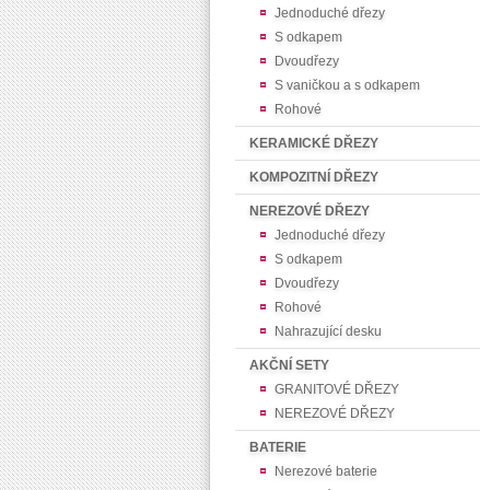
Jednoduché dřezy
S odkapem
Dvoudřezy
S vaničkou a s odkapem
Rohové
KERAMICKÉ DŘEZY
KOMPOZITNÍ DŘEZY
NEREZOVÉ DŘEZY
Jednoduché dřezy
S odkapem
Dvoudřezy
Rohové
Nahrazující desku
AKČNÍ SETY
GRANITOVÉ DŘEZY
NEREZOVÉ DŘEZY
BATERIE
Nerezové baterie