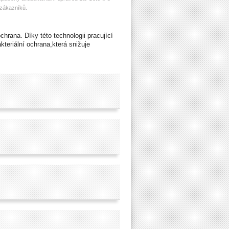
 zákazníků.
ochrana. Díky této technologii pracující
akteriální ochrana,která snižuje