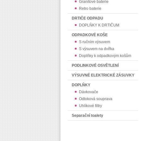
Granitové baterie
Retro baterie
DRTIČE ODPADU
DOPLŇKY K DRTIČUM
ODPADKOVÉ KOŠE
S ručním výsuvem
S výsuvem na dvířka
Doplňky k odpadkovým košům
PODLINKOVÉ OSVĚTLENÍ
VÝSUVNÉ ELEKTRICKÉ ZÁSUVKY
DOPLŇKY
Dávkovače
Odtoková souprava
Uhlíkové filtry
Separační toalety