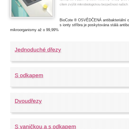
cílem zvýšit mikrobiologickou bezpečnost našich
BioCote
®
OSVĚDČENÁ
antibakteriální 
s ionty stříbra je poskytována stálá antib
mikroorganismy až o 99,99%
Jednoduché dřezy
S odkapem
Dvoudřezy
S vaničkou a s odkapem