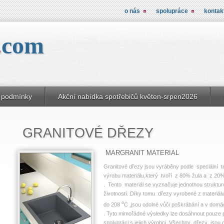
o nás
spolupráce
kontak
.
com
 podmínky
Akční nabídka spotřebičů květen-srpen2026
GRANITOVÉ DŘEZY
MARGRANIT MATERIAL
Granitové dřezy jsou vyráběny podle speciální t
výrobu materiálu,který tvoří z 80% žula a z 20%
.
Tento materiál se vyznačuje jednotnou struktur
životností.
Díky tomu dřezy vyrobené z materiálu 
o
do 208
C ,jsou odolné vůči poškrábání a v dom
.
Tyto mimořádné výsledky lze dosáhnout pouze po
spolupráci s jejich výrobci.
Všechny dřezy jsou op