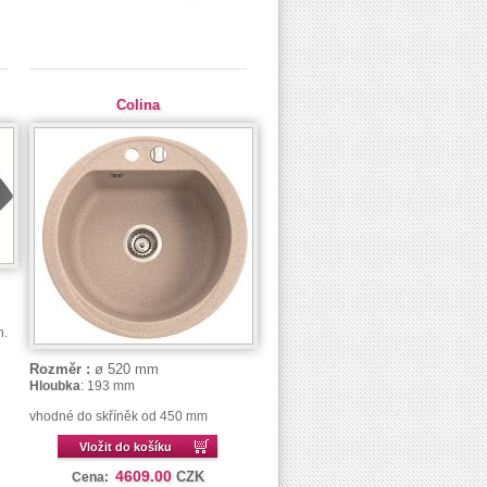
Colina
n.
Rozměr :
ø 520 mm
Hloubka
: 193 mm
vhodné do skříněk od 450 mm
Vložit do košíku
4609.00
CZK
Cena: