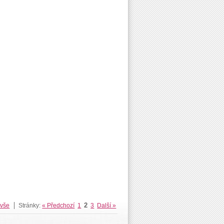
2
 vše
Stránky:
« Předchozí
1
3
Další »