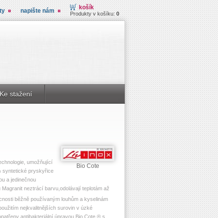
košík
ty
napište nám
Produkty v košíku:
0
Ke stažení
echnologie, umožňující
Bio Cote
 syntetické pryskyřice
ou a jedinečnou
Magranit neztrácí barvu,odolávají teplotám až
ácnosti běžně používaným louhům a kyselinám
užitím nejkvalitnějších surovin v úzké
atřeny antibakteriální úpravou Bio Cote ® s