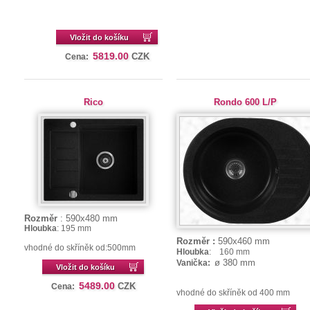
Vložit do košíku
5819.00
CZK
Cena:
Rico
Rondo 600 L/P
Rozměr
: 590x480
mm
Hloubka
: 195 mm
Rozměr :
590x460 mm
vhodné do skříněk od:500mm
Hloubka
: 160 mm
ø 380 mm
Vanička:
Vložit do košíku
5489.00
CZK
Cena:
vhodné do skříněk od 400 mm