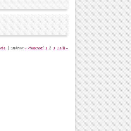
2
 vše
Stránky:
« Předchozí
1
3
Další »