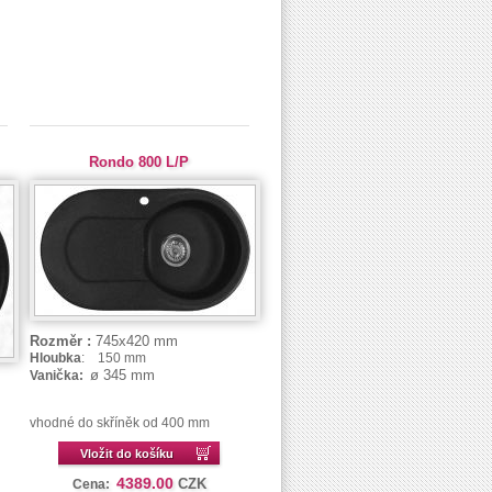
Rondo 800 L/P
Rozměr :
745x420 mm
Hloubka
: 150 mm
ø 345 mm
Vanička:
vhodné do skříněk od 400 mm
Vložit do košíku
4389.00
CZK
Cena: