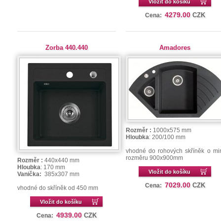
Vložit do košíku
4279.00
CZK
Cena:
Zorba 440.440
Amadores
Rozměr :
1000x575 mm
Hloubka
: 200/100 mm
vhodné do rohových skříněk o mi
rozměru 900x900mm
Rozměr :
440x440 mm
Hloubka
: 170 mm
Vložit do košíku
Vanička:
385x307 mm
7029.00
CZK
Cena:
vhodné do skříněk od 450 mm
Vložit do košíku
4939.00
CZK
Cena: