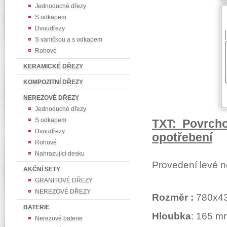
Jednoduché dřezy
S odkapem
Dvoudřezy
S vaničkou a s odkapem
Rohové
KERAMICKÉ DŘEZY
KOMPOZITNÍ DŘEZY
NEREZOVÉ DŘEZY
Jednoduché dřezy
S odkapem
TXT: Povrcho
Dvoudřezy
opotřebení
Rohové
Nahrazující desku
Provedení levé 
AKČNÍ SETY
GRANITOVÉ DŘEZY
NEREZOVÉ DŘEZY
Rozměr :
780x4
BATERIE
Hloubka
: 165 m
Nerezové baterie