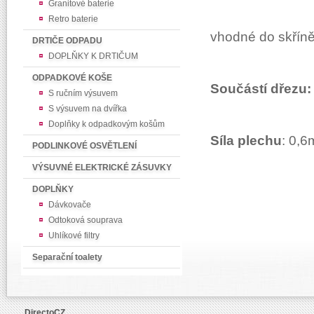
Granitové baterie
Retro baterie
vhodné do skřín
DRTIČE ODPADU
DOPLŇKY K DRTIČUM
ODPADKOVÉ KOŠE
Součástí dřezu
S ručním výsuvem
S výsuvem na dvířka
Doplňky k odpadkovým košům
Síla plechu
:
0,6
PODLINKOVÉ OSVĚTLENÍ
VÝSUVNÉ ELEKTRICKÉ ZÁSUVKY
DOPLŇKY
Dávkovače
Odtoková souprava
Uhlíkové filtry
Separační toalety
DirectoCZ