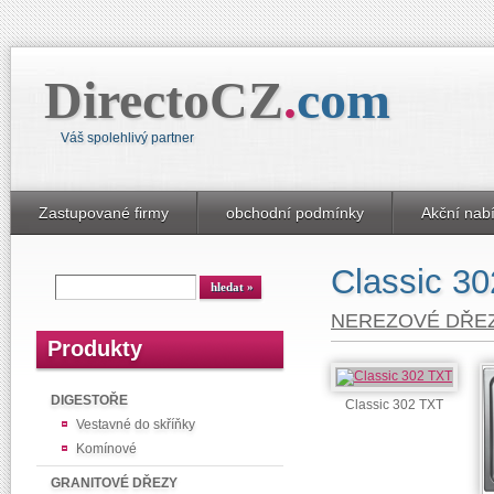
DirectoCZ
.
com
Váš spolehlivý partner
Zastupované firmy
obchodní podmínky
Akční nab
Classic 3
NEREZOVÉ DŘE
Produkty
DIGESTOŘE
Classic 302 TXT
Vestavné do skříňky
Komínové
GRANITOVÉ DŘEZY