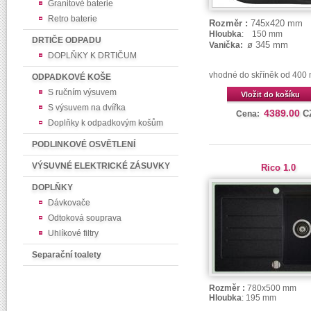
Granitové baterie
Retro baterie
Rozměr :
745x420 mm
Hloubka
: 150 mm
DRTIČE ODPADU
ø 345 mm
Vanička:
DOPLŇKY K DRTIČUM
vhodné do skříněk od 400
ODPADKOVÉ KOŠE
S ručním výsuvem
Vložit do košíku
S výsuvem na dvířka
4389.00
C
Cena:
Doplňky k odpadkovým košům
PODLINKOVÉ OSVĚTLENÍ
VÝSUVNÉ ELEKTRICKÉ ZÁSUVKY
Rico 1.0
DOPLŇKY
Dávkovače
Odtoková souprava
Uhlíkové filtry
Separační toalety
Rozměr :
780x500 mm
Hloubka
: 195 mm