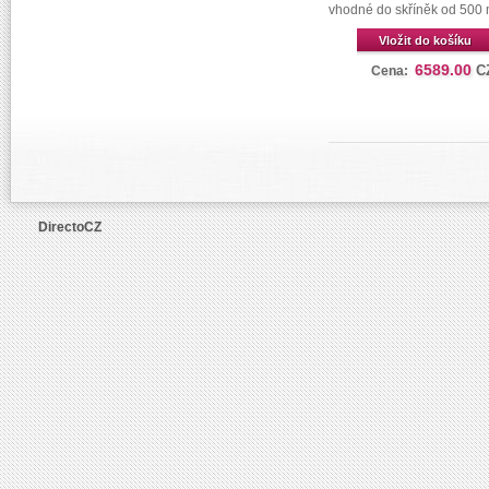
vhodné do skříněk od 500
Vložit do košíku
6589.00
C
Cena:
DirectoCZ