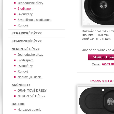
Jednoduché dřezy
S odkapem
Dvoudřezy
S vaničkou a s odkapem
Rohové
Rozměr :
590x460 m
KERAMICKÉ DŘEZY
Hloubka
: 160 mm
ø 380 mm
Vanička:
KOMPOZITNÍ DŘEZY
NEREZOVÉ DŘEZY
vhodné do skříněk od
Jednoduché dřezy
Vložit do košík
S odkapem
4279.0
Cena:
Dvoudřezy
Rohové
Nahrazující desku
Rondo 800 L/P
AKČNÍ SETY
GRANITOVÉ DŘEZY
NEREZOVÉ DŘEZY
BATERIE
Nerezové baterie